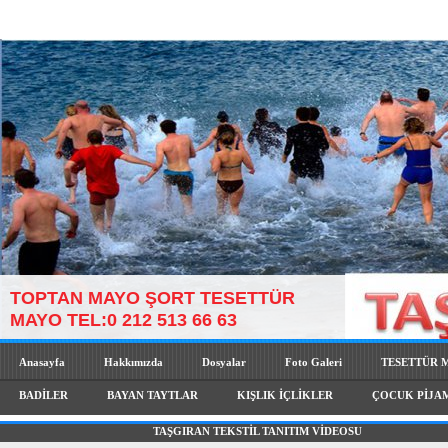
TOPTAN MAYO ŞORT TESETTÜR
MAYO TEL:0 212 513 66 63
Anasayfa
Hakkımızda
Dosyalar
Foto Galeri
TESETTÜR 
BADİLER
BAYAN TAYTLAR
KIŞLIK İÇLİKLER
ÇOCUK PİJA
TAŞGIRAN TEKSTİL TANITIM VİDEOSU