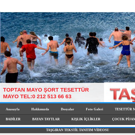
TOPTAN MAYO ŞORT TESETTÜR
MAYO TEL:0 212 513 66 63
Anasayfa
Hakkımızda
Dosyalar
Foto Galeri
TESETTÜR 
BADİLER
BAYAN TAYTLAR
KIŞLIK İÇLİKLER
ÇOCUK PİJA
TAŞGIRAN TEKSTİL TANITIM VİDEOSU