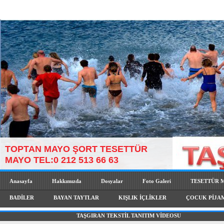
TOPTAN MAYO ŞORT TESETTÜR
MAYO TEL:0 212 513 66 63
Anasayfa
Hakkımızda
Dosyalar
Foto Galeri
TESETTÜR 
BADİLER
BAYAN TAYTLAR
KIŞLIK İÇLİKLER
ÇOCUK PİJA
TAŞGIRAN TEKSTİL TANITIM VİDEOSU