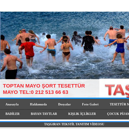
TOPTAN MAYO ŞORT TESETTÜR
MAYO TEL:0 212 513 66 63
Anasayfa
Hakkımızda
Dosyalar
Foto Galeri
TESETTÜR 
BADİLER
BAYAN TAYTLAR
KIŞLIK İÇLİKLER
ÇOCUK PİJA
TAŞGIRAN TEKSTİL TANITIM VİDEOSU