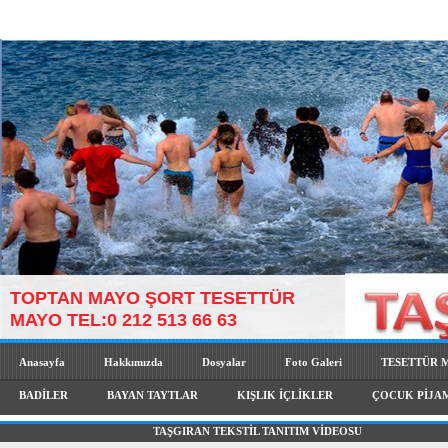
TOPTAN MAYO ŞORT TESETTÜR
MAYO TEL:0 212 513 66 63
Anasayfa
Hakkımızda
Dosyalar
Foto Galeri
TESETTÜR 
BADİLER
BAYAN TAYTLAR
KIŞLIK İÇLİKLER
ÇOCUK PİJA
TAŞGIRAN TEKSTİL TANITIM VİDEOSU