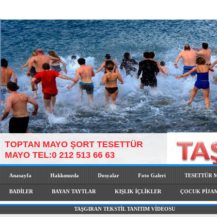
TOPTAN MAYO ŞORT TESETTÜR
MAYO TEL:0 212 513 66 63
Anasayfa
Hakkımızda
Dosyalar
Foto Galeri
TESETTÜR 
BADİLER
BAYAN TAYTLAR
KIŞLIK İÇLİKLER
ÇOCUK PİJA
TAŞGIRAN TEKSTİL TANITIM VİDEOSU